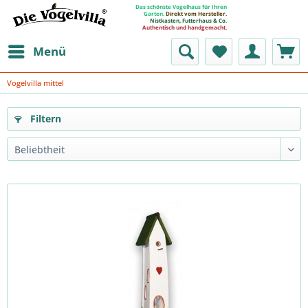
Das schönste Vogelhaus für Ihren
Garten.
Direkt vom Hersteller.
Nistkasten, Futterhaus & Co.
Authentisch und handgemacht.
Menü
Vogelvilla mittel
Filtern