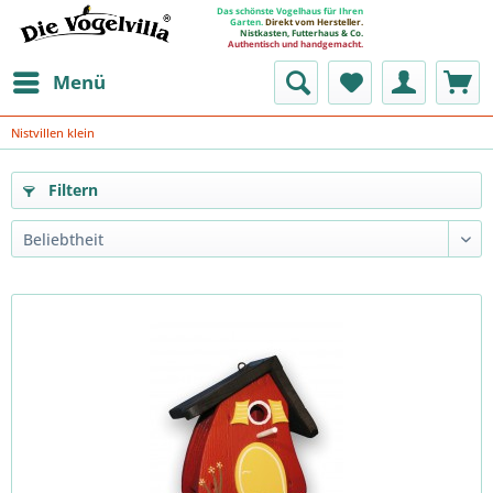
Das schönste Vogelhaus für Ihren
Garten.
Direkt vom Hersteller.
Nistkasten, Futterhaus & Co.
Authentisch und handgemacht.
Menü
Nistvillen klein
Filtern