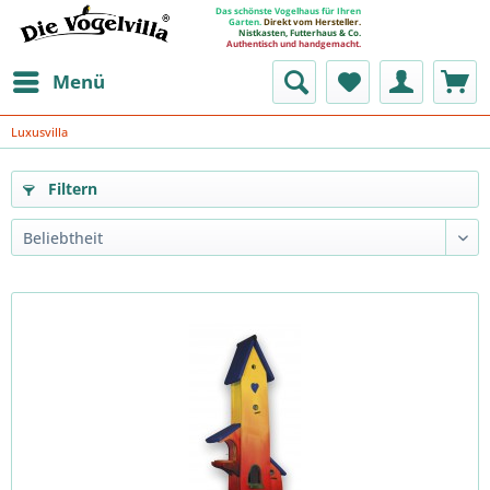
Das schönste Vogelhaus für Ihren
Garten.
Direkt vom Hersteller.
Nistkasten, Futterhaus & Co.
Authentisch und handgemacht.
Menü
Luxusvilla
Filtern