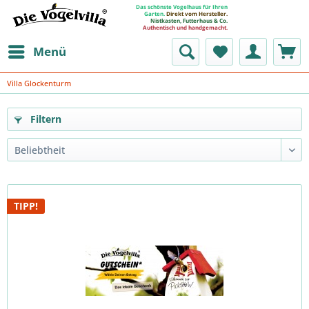
Das schönste Vogelhaus für Ihren
Garten.
Direkt vom Hersteller.
Nistkasten, Futterhaus & Co.
Authentisch und handgemacht.
Menü
Villa Glockenturm
Filtern
TIPP!