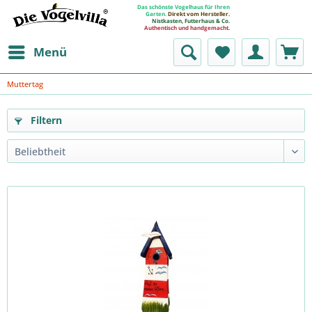
Das schönste Vogelhaus für Ihren
Garten.
Direkt vom Hersteller.
Nistkasten, Futterhaus & Co.
Authentisch und handgemacht.
Menü
Muttertag
Filtern