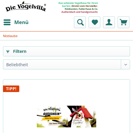
Das schönste Vogelhaus für Ihren
Garten.
Direkt vom Hersteller.
Nistkasten, Futterhaus & Co.
Authentisch und handgemacht.
Menü
Nistlaube
Filtern
TIPP!