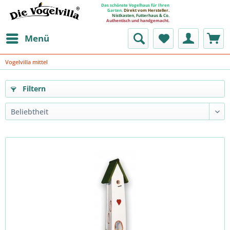
Das schönste Vogelhaus für Ihren
Garten.
Direkt vom Hersteller.
Nistkasten, Futterhaus & Co.
Authentisch und handgemacht.
Menü
Vogelvilla mittel
Filtern