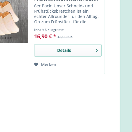
6er Pack: Unser Schneid- und
Frühstücksbrettchen ist ein
echter Allrounder für den Alltag.
Ob zum Frühstück, für die
Brotzeit zwischendurch oder als
Inhalt
6 Kilogramm
stilvolle Unterlage beim Servieren
16,90 € *
18,90 € *
– dieses Brettchen verbindet
Funktionalität mit...
Details
Merken