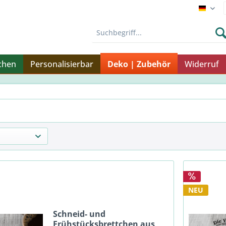
Endku
chen
Personalisierbar
Deko | Zubehör
Widerruf
NEU
Schneid- und
Frühstücksbrettchen aus