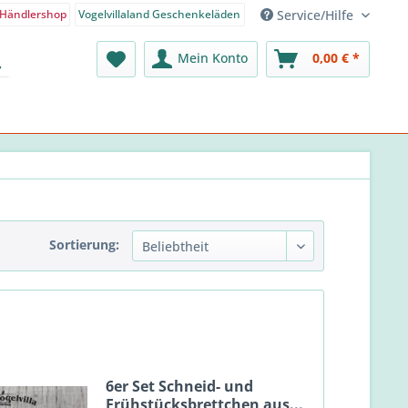
Service/Hilfe
Händlershop
Vogelvillaland Geschenkeläden
nden-Shop - Deutsch
Mein Konto
0,00 € *
Sortierung:
6er Set Schneid- und
Frühstücksbrettchen aus...