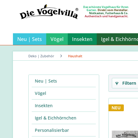
Das schönste Vogelhaus für Ihren
Garten.
Direkt vom Hersteller.
Nistkasten, Futterhaus & Co.
Authentisch und handgemacht.
Neu | Sets
Vögel
Insekten
Igel & Eichhörn
Deko | Zubehör
Haushalt
Neu | Sets
Filtern
Vögel
Insekten
NEU
Igel & Eichhörnchen
Personalisierbar