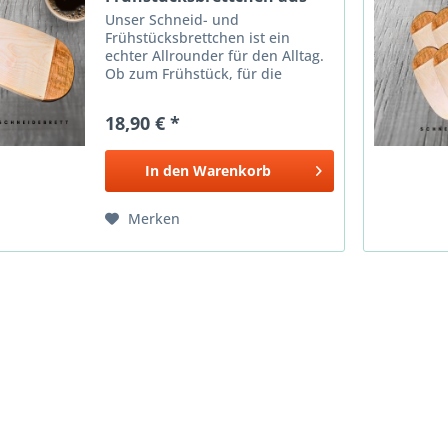
Ahorn und...
Unser Schneid- und
Frühstücksbrettchen ist ein
echter Allrounder für den Alltag.
Ob zum Frühstück, für die
Brotzeit zwischendurch oder als
stilvolle Unterlage beim Servieren
18,90 € *
– dieses Brettchen verbindet
Funktionalität mit natürlicher...
In den
Warenkorb
Merken