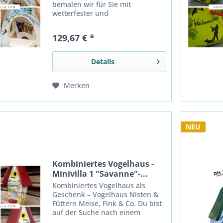
bemalen wir für Sie mit
wetterfester und
geruchsneutraler Farbe. Ein
herzerwärmendes Geschenk für
129,67 € *
alle Familienmitglieder, die sich
gerade nicht treffen können... Da
sind...
Details
Merken
NEU
Kombiniertes Vogelhaus -
Minivilla 1 "Savanne"-...
Kombiniertes Vogelhaus als
Geschenk – Vogelhaus Nisten &
Füttern Meise, Fink & Co. Du bist
auf der Suche nach einem
einzigartigen Geschenk? Wir