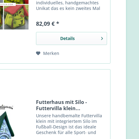
individuelles, handgemachtes
Unikat das es kein zweites Mal
gibt? Wir bemalen Ihr
persönliches Abschiedsgeschenk
82,09 € *
nach Ihren Wünschen.
Details
Merken
Futterhaus mit Silo -
Futtervilla klein...
Unsere handbemalte Futtervilla
klein mit integriertem Silo im
Fußball-Design ist das ideale
Geschenk für alle Sport- und
Fußballfans – und gleichzeitig ein