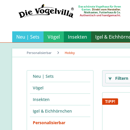
Das schönste Vogelhaus für Ihren
Garten.
Direkt vom Hersteller.
Nistkasten, Futterhaus & Co.
Authentisch und handgemacht.
Neu | Sets
Vögel
Insekten
Igel & Eichhörn
Personalisierbar
Hobby
Neu | Sets
Filtern
Vögel
Insekten
TIPP!
Igel & Eichhörnchen
Personalisierbar