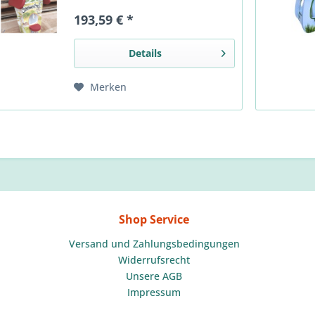
bieten Dir mit unserer Vogelvilla
193,59 € *
ein individuelles Geschenk und
bieten zugleich vielen...
Details
Merken
Shop Service
Versand und Zahlungsbedingungen
Widerrufsrecht
Unsere AGB
Impressum