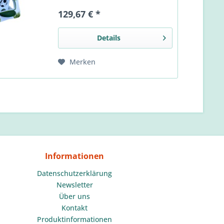
praktischer Futterplatz für die
129,67 € *
heimischen Gartenvögel.
Details
Merken
Informationen
Datenschutzerklärung
Newsletter
Über uns
Kontakt
Produktinformationen