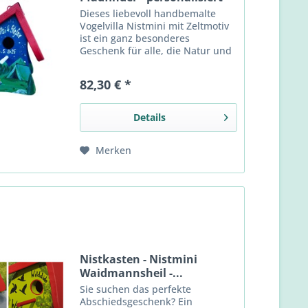
Dieses liebevoll handbemalte
Vogelvilla Nistmini mit Zeltmotiv
ist ein ganz besonderes
Geschenk für alle, die Natur und
Gemeinschaft lieben. Ob als
Hochzeitsgeschenk, für
82,30 € *
Naturfreunde und Pfadfinder
oder als originelle
Aufmerksamkeit zu...
Details
Merken
Nistkasten - Nistmini
Waidmannsheil -...
Sie suchen das perfekte
Abschiedsgeschenk? Ein