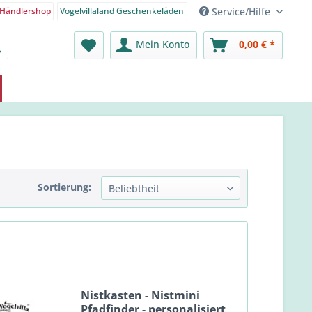
Service/Hilfe
Händlershop
Vogelvillaland Geschenkeläden
nden-Shop - Deutsch
Mein Konto
0,00 € *
Sortierung:
Nistkasten - Nistmini
Pfadfinder - personalisiert