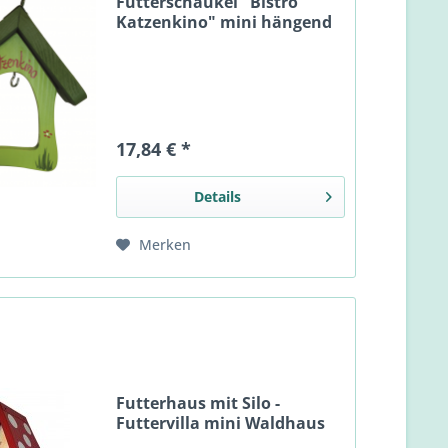
Futterschaukel "Bistro
Katzenkino" mini hängend
17,84 € *
Details
Merken
Futterhaus mit Silo -
Futtervilla mini Waldhaus