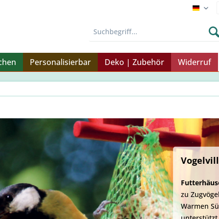
Endku
nchen
Personalisierbar
Deko | Zubehör
Widerruf
Vogelvil
Futterhäus
zu Zugvögel
Warmen Süd
unterstützt