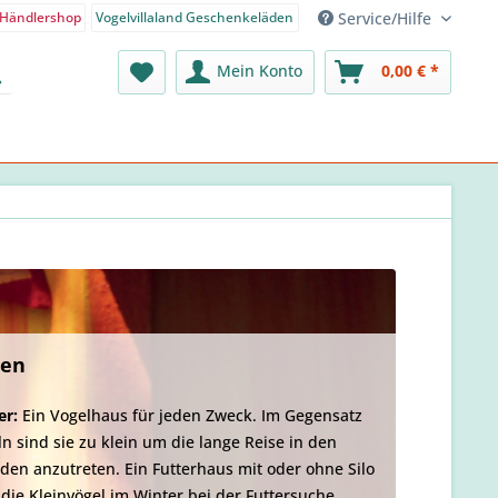
Service/Hilfe
Händlershop
Vogelvillaland Geschenkeläden
nden-Shop - Deutsch
Mein Konto
0,00 € *
len
er:
Ein Vogelhaus für jeden Zweck. Im Gegensatz
n sind sie zu klein um die lange Reise in den
en anzutreten. Ein Futterhaus mit oder ohne Silo
 die Kleinvögel im Winter bei der Futtersuche.