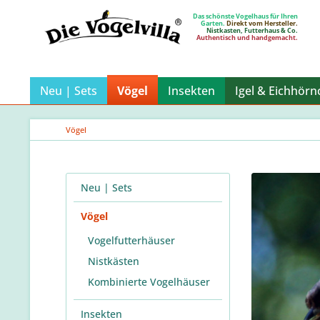
Das schönste Vogelhaus für Ihren
Garten.
Direkt vom Hersteller.
Nistkasten, Futterhaus & Co.
Authentisch und handgemacht.
Neu | Sets
Vögel
Insekten
Igel & Eichhör
Vögel
Neu | Sets
Vögel
Vogelfutterhäuser
Nistkästen
Kombinierte Vogelhäuser
Insekten