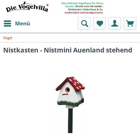
Das schönste Vogelhaus für Ihren
Garten.
Direkt vom Hersteller.
Nistkasten, Futterhaus & Co.
Authentisch und handgemacht.
Menü
Vögel
Nistkasten - Nistmini Auenland stehend