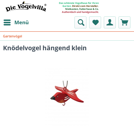
Das schönste Vogelhaus für Ihren
Garten.
Direkt vom Hersteller.
Nistkasten, Futterhaus & Co.
Authentisch und handgemacht.
Menü
Gartenvögel
Knödelvogel hängend klein