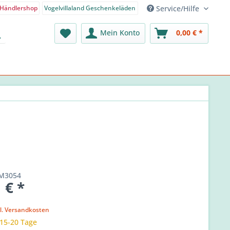
Service/Hilfe
Händlershop
Vogelvillaland Geschenkeläden
nden-Shop - Deutsch
Mein Konto
0,00 € *
M3054
 € *
l. Versandkosten
 15-20 Tage