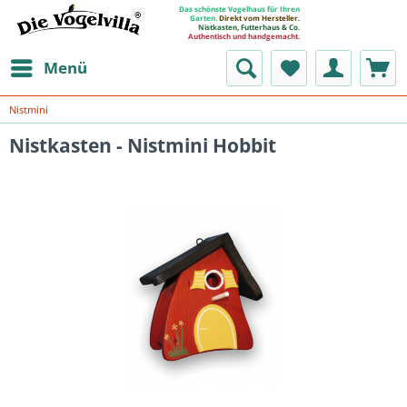
Das schönste Vogelhaus für Ihren
Garten.
Direkt vom Hersteller.
Nistkasten, Futterhaus & Co.
Authentisch und handgemacht.
Menü
Nistmini
Nistkasten - Nistmini Hobbit