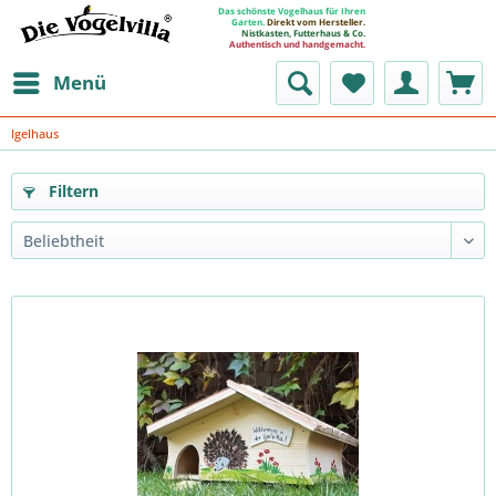
Das schönste Vogelhaus für Ihren
Garten.
Direkt vom Hersteller.
Nistkasten, Futterhaus & Co.
Authentisch und handgemacht.
Menü
Igelhaus
Filtern