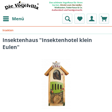
Das schönste Vogelhaus für Ihren
Garten.
Direkt vom Hersteller.
Nistkasten, Futterhaus & Co.
Authentisch und handgemacht.
Menü
Insekten
Insektenhaus "Insektenhotel klein
Eulen"