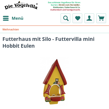
Das schönste Vogelhaus für Ihren
Garten.
Direkt vom Hersteller.
Nistkasten, Futterhaus & Co.
Authentisch und handgemacht.
Menü
Weihnachten
Futterhaus mit Silo - Futtervilla mini
Hobbit Eulen