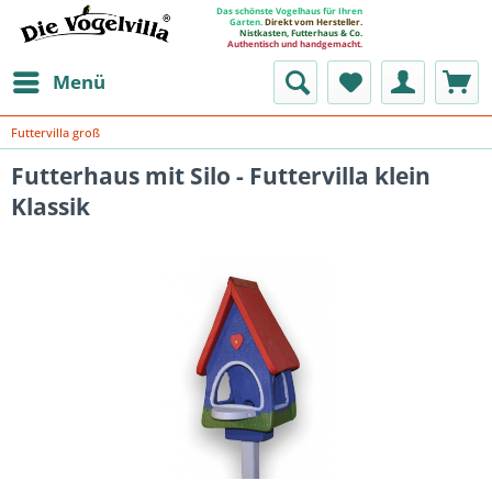
Das schönste Vogelhaus für Ihren
Garten.
Direkt vom Hersteller.
Nistkasten, Futterhaus & Co.
Authentisch und handgemacht.
Menü
Futtervilla groß
Futterhaus mit Silo - Futtervilla klein
Klassik