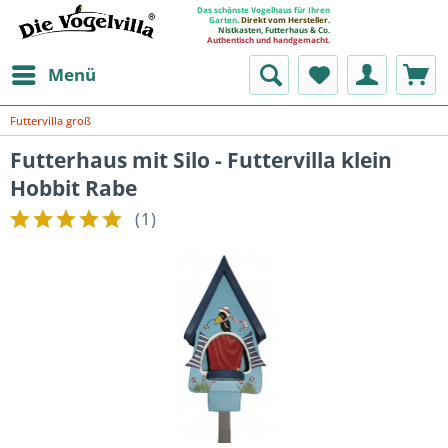
Das schönste Vogelhaus für Ihren
Garten.
Direkt vom Hersteller.
Nistkasten, Futterhaus & Co.
Authentisch und handgemacht.
Menü
Futtervilla groß
Futterhaus mit Silo - Futtervilla klein
Hobbit Rabe
(
1
)