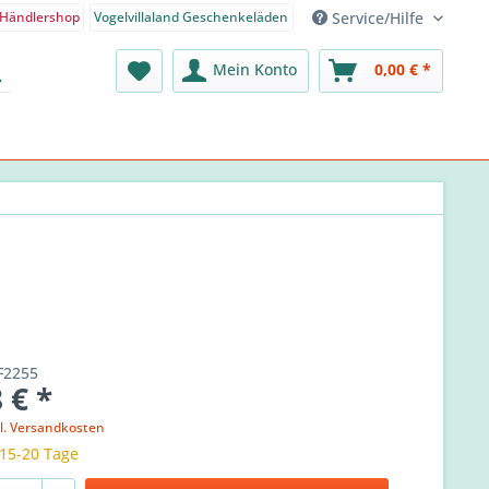
Service/Hilfe
Händlershop
Vogelvillaland Geschenkeläden
nden-Shop - Deutsch
Mein Konto
0,00 € *
F2255
 € *
l. Versandkosten
 15-20 Tage