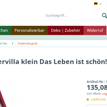
Endku
nchen
Personalisierbar
Deko | Zubehör
Widerruf
it Silo
Futtervilla groß
ervilla klein Das Leben ist schön!
Artikel-Nr.:
135,08
inkl. MwSt.
zzg
Lieferzeit