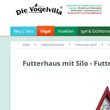
Das schönste Vogelhaus für Ihren
Garten.
Direkt vom Hersteller.
Nistkasten, Futterhaus & Co.
Authentisch und handgemacht.
Neu | Sets
Vögel
Insekten
Igel & Eichhör
Vögel
Vogelfutterhäuser
Futtervillen groß
m
Futterhaus mit Silo - Futt