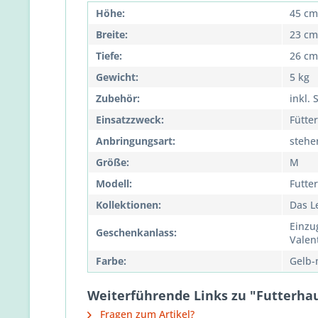
Höhe:
45 cm
Breite:
23 cm
Tiefe:
26 cm
Gewicht:
5 kg
Zubehör:
inkl. 
Einsatzzweck:
Fütte
Anbringungsart:
stehe
Größe:
M
Modell:
Futter
Kollektionen:
Das L
Einzu
Geschenkanlass:
Valen
Farbe:
Gelb-
Weiterführende Links zu "Futterhaus 
Fragen zum Artikel?