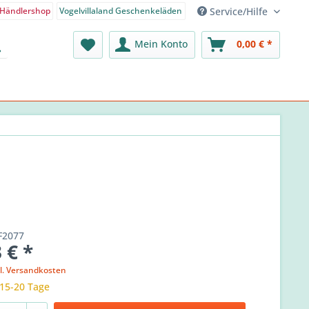
Service/Hilfe
Händlershop
Vogelvillaland Geschenkeläden
nden-Shop - Deutsch
Mein Konto
0,00 € *
F2077
 € *
l. Versandkosten
 15-20 Tage