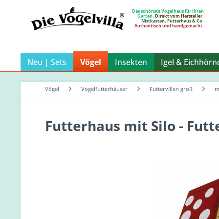
Das schönste Vogelhaus für Ihren
Garten.
Direkt vom Hersteller.
Nistkasten, Futterhaus & Co.
Authentisch und handgemacht.
Neu | Sets
Vögel
Insekten
Igel & Eichhör
Vögel
Vogelfutterhäuser
Futtervillen groß
m
Futterhaus mit Silo - Fut