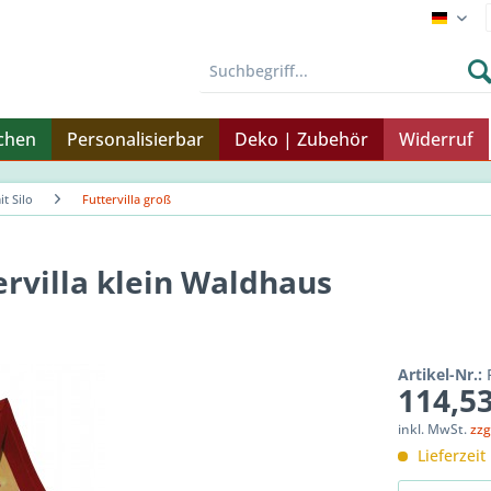
Endku
nchen
Personalisierbar
Deko | Zubehör
Widerruf
it Silo
Futtervilla groß
tervilla klein Waldhaus
Artikel-Nr.:
114,53
inkl. MwSt.
zzg
Lieferzeit