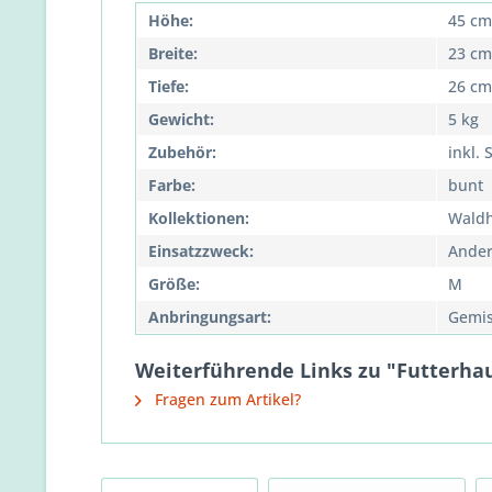
Höhe:
45 cm
Breite:
23 cm
Tiefe:
26 cm
Gewicht:
5 kg
Zubehör:
inkl. 
Farbe:
bunt
Kollektionen:
Wald
Einsatzzweck:
Ander
Größe:
M
Anbringungsart:
Gemis
Weiterführende Links zu "Futterhaus
Fragen zum Artikel?