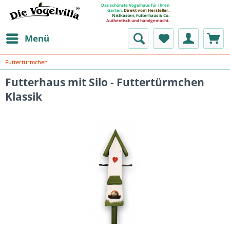
Das schönste Vogelhaus für Ihren
Garten.
Direkt vom Hersteller.
Nistkasten, Futterhaus & Co.
Authentisch und handgemacht.
Menü
Futtertürmchen
Futterhaus mit Silo - Futtertürmchen
Klassik