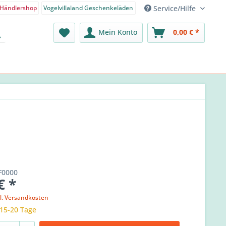
Service/Hilfe
Händlershop
Vogelvillaland Geschenkeläden
nden-Shop - Deutsch
Mein Konto
0,00 € *
F0000
€ *
l. Versandkosten
 15-20 Tage