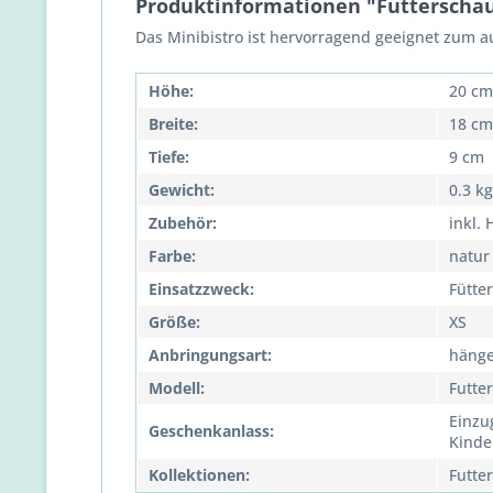
Produktinformationen "Futterschau
Das Minibistro ist hervorragend geeignet zum 
Höhe:
20 cm
Breite:
18 cm
Tiefe:
9 cm
Gewicht:
0.3 kg
Zubehör:
inkl.
Farbe:
natur
Einsatzzweck:
Fütte
Größe:
XS
Anbringungsart:
häng
Modell:
Futte
Einzu
Geschenkanlass:
Kinde
Kollektionen:
Futter