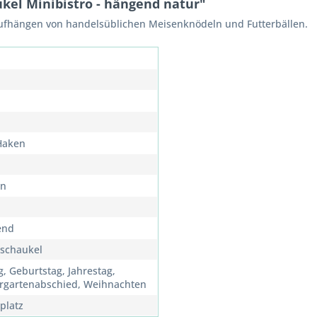
kel Minibistro - hängend natur"
aufhängen von handelsüblichen Meisenknödeln und Futterbällen.
 Haken
rn
end
rschaukel
g, Geburtstag, Jahrestag,
rgartenabschied, Weihnachten
platz