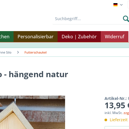
Endku
nchen
Personalisierbar
Deko | Zubehör
Widerruf
hne Silo
Futterschaukel
o - hängend natur
Artikel-Nr.:
13,95 
inkl. MwSt.
zzg
Lieferzeit