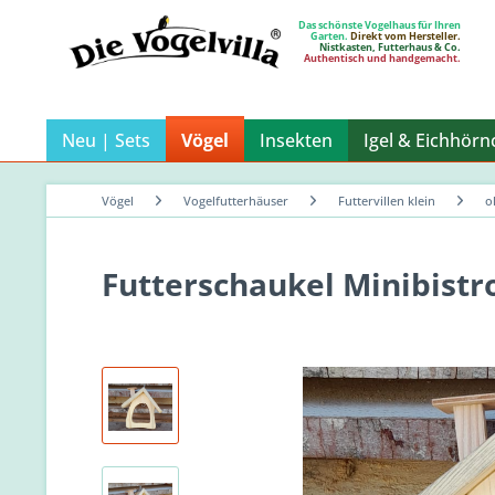
Das schönste Vogelhaus für Ihren
Garten.
Direkt vom Hersteller.
Nistkasten, Futterhaus & Co.
Authentisch und handgemacht.
Neu | Sets
Vögel
Insekten
Igel & Eichhör
Vögel
Vogelfutterhäuser
Futtervillen klein
o
Futterschaukel Minibistr