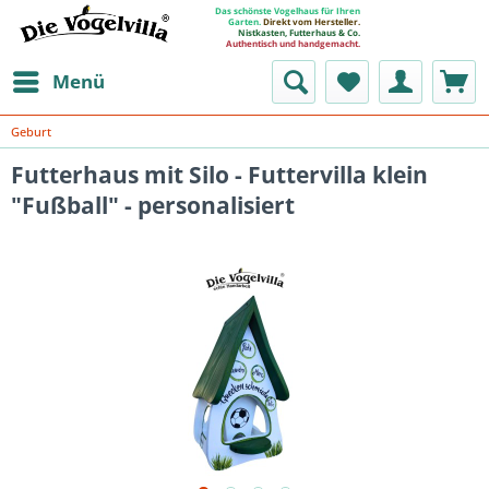
Das schönste Vogelhaus für Ihren
Garten.
Direkt vom Hersteller.
Nistkasten, Futterhaus & Co.
Authentisch und handgemacht.
Menü
Geburt
Futterhaus mit Silo - Futtervilla klein
"Fußball" - personalisiert