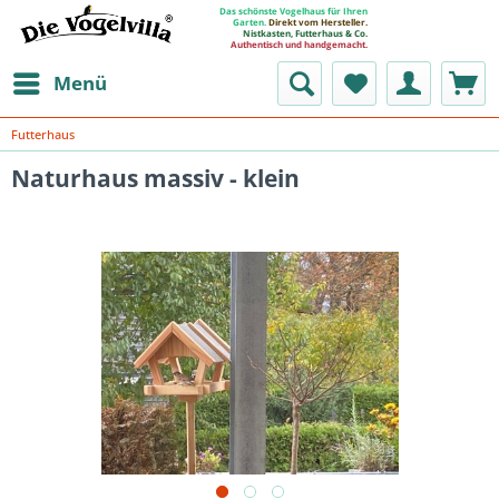
Das schönste Vogelhaus für Ihren
Garten.
Direkt vom Hersteller.
Nistkasten, Futterhaus & Co.
Authentisch und handgemacht.
Menü
Futterhaus
Naturhaus massiv - klein