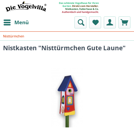
Das schönste Vogelhaus für Ihren
Garten.
Direkt vom Hersteller.
Nistkasten, Futterhaus & Co.
Authentisch und handgemacht.
Menü
Nisttürmchen
Nistkasten "Nisttürmchen Gute Laune"