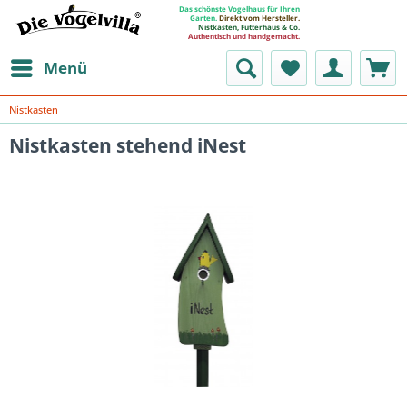
Das schönste Vogelhaus für Ihren
Garten.
Direkt vom Hersteller.
Nistkasten, Futterhaus & Co.
Authentisch und handgemacht.
Menü
Nistkasten
Nistkasten stehend iNest