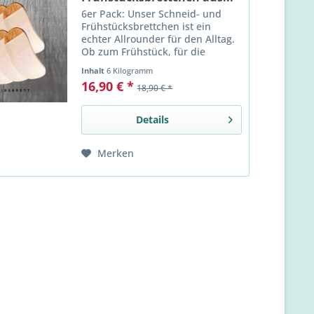
6er Pack: Unser Schneid- und
Frühstücksbrettchen ist ein
echter Allrounder für den Alltag.
Ob zum Frühstück, für die
Brotzeit zwischendurch oder als
Inhalt
6 Kilogramm
stilvolle Unterlage beim Servieren
16,90 € *
18,90 € *
– dieses Brettchen verbindet
Funktionalität mit...
Details
Merken