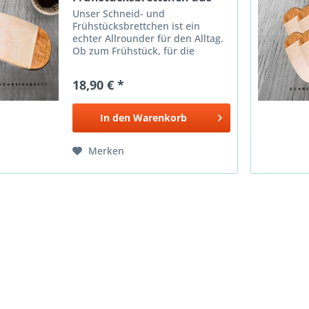
Ahorn und...
Unser Schneid- und
Frühstücksbrettchen ist ein
echter Allrounder für den Alltag.
Ob zum Frühstück, für die
Brotzeit zwischendurch oder als
stilvolle Unterlage beim Servieren
18,90 € *
– dieses Brettchen verbindet
Funktionalität mit natürlicher...
In den
Warenkorb
Merken