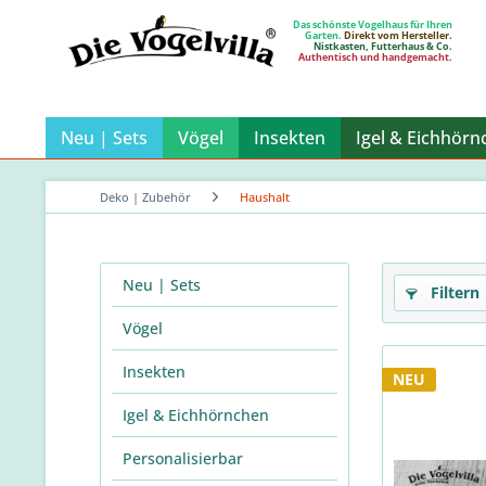
Das schönste Vogelhaus für Ihren
Garten.
Direkt vom Hersteller.
Nistkasten, Futterhaus & Co.
Authentisch und handgemacht.
Neu | Sets
Vögel
Insekten
Igel & Eichhörn
Deko | Zubehör
Haushalt
Neu | Sets
Filtern
Vögel
Insekten
NEU
Igel & Eichhörnchen
Personalisierbar