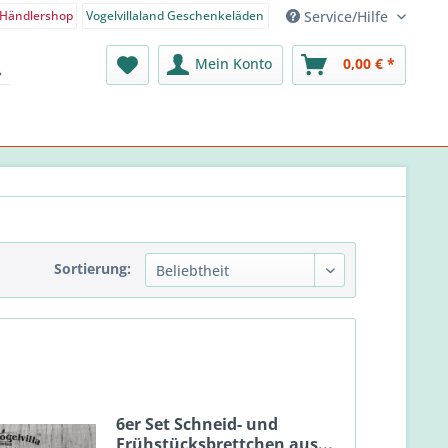
Service/Hilfe
Händlershop
Vogelvillaland Geschenkeläden
nden-Shop - Deutsch
Mein Konto
0,00 € *
Sortierung:
6er Set Schneid- und
Frühstücksbrettchen aus...