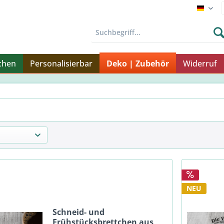
Endku
chen
Personalisierbar
Deko | Zubehör
Widerruf
NEU
Schneid- und
Frühstücksbrettchen aus