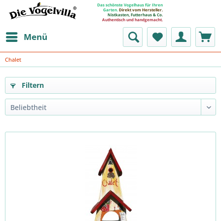
Das schönste Vogelhaus für Ihren
Garten.
Direkt vom Hersteller.
Nistkasten, Futterhaus & Co.
Authentisch und handgemacht.
Menü
Chalet
Filtern