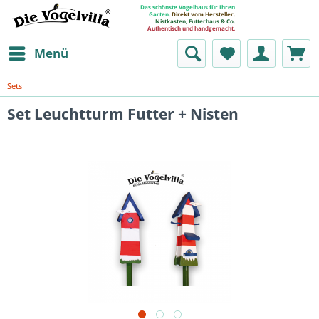
Das schönste Vogelhaus für Ihren
Garten.
Direkt vom Hersteller.
Nistkasten, Futterhaus & Co.
Authentisch und handgemacht.
Menü
Sets
Set Leuchtturm Futter + Nisten