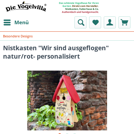
Das schönste Vogelhaus für Ihren
Garten.
Direkt vom Hersteller.
Nistkasten, Futterhaus & Co.
Authentisch und handgemacht.
Menü
Besondere Designs
Nistkasten "Wir sind ausgeflogen"
natur/rot- personalisiert