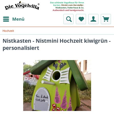
Das schönste Vogelhaus für Ihren
Garten.
Direkt vom Hersteller.
Nistkasten, Futterhaus & Co.
Authentisch und handgemacht.
Menü
Hochzeit
Nistkasten - Nistmini Hochzeit kiwigrün -
personalisiert