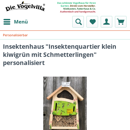
Das schönste Vogelhaus für Ihren
Garten.
Direkt vom Hersteller.
Nistkasten, Futterhaus & Co.
Authentisch und handgemacht.
Menü
Personalisierbar
Insektenhaus "Insektenquartier klein
kiwigrün mit Schmetterlingen"
personalisiert