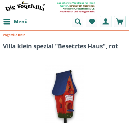
Das schönste Vogelhaus für Ihren
Garten.
Direkt vom Hersteller.
Nistkasten, Futterhaus & Co.
Authentisch und handgemacht.
Menü
Vogelvilla klein
Villa klein spezial "Besetztes Haus", rot