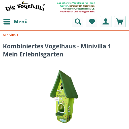
Das schönste Vogelhaus für Ihren
Garten.
Direkt vom Hersteller.
Nistkasten, Futterhaus & Co.
Authentisch und handgemacht.
Menü
Minivilla 1
Kombiniertes Vogelhaus - Minivilla 1
Mein Erlebnisgarten