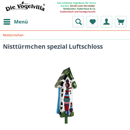
Das schönste Vogelhaus für Ihren
Garten.
Direkt vom Hersteller.
Nistkasten, Futterhaus & Co.
Authentisch und handgemacht.
Menü
Nisttürmchen
Nisttürmchen spezial Luftschloss