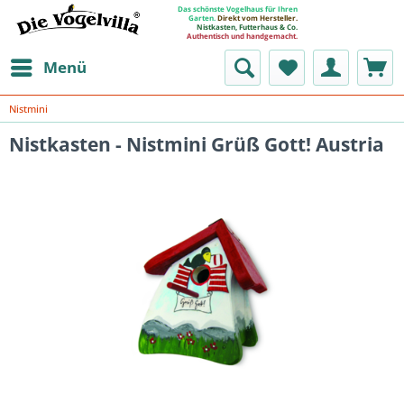
Das schönste Vogelhaus für Ihren
Garten.
Direkt vom Hersteller.
Nistkasten, Futterhaus & Co.
Authentisch und handgemacht.
Menü
Nistmini
Nistkasten - Nistmini Grüß Gott! Austria