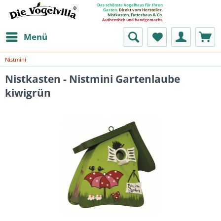
Das schönste Vogelhaus für Ihren
Garten.
Direkt vom Hersteller.
Nistkasten, Futterhaus & Co.
Authentisch und handgemacht.
Menü
Nistmini
Nistkasten - Nistmini Gartenlaube
kiwigrün