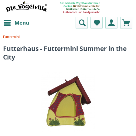
Das schönste Vogelhaus für Ihren
Garten.
Direkt vom Hersteller.
Nistkasten, Futterhaus & Co.
Authentisch und handgemacht.
Menü
Futtermini
Futterhaus - Futtermini Summer in the
City