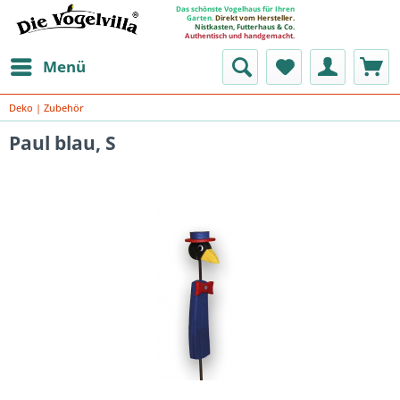
Das schönste Vogelhaus für Ihren
Garten.
Direkt vom Hersteller.
Nistkasten, Futterhaus & Co.
Authentisch und handgemacht.
Menü
Deko | Zubehör
Paul blau, S