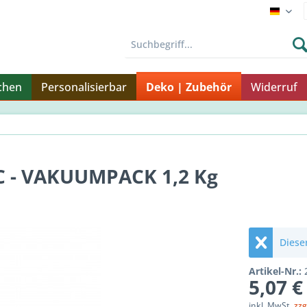
Endku
chen
Personalisierbar
Deko | Zubehör
Widerruf
- VAKUUMPACK 1,2 Kg
Dieser
Artikel-Nr.:
5,07 €
inkl. MwSt.
zzg