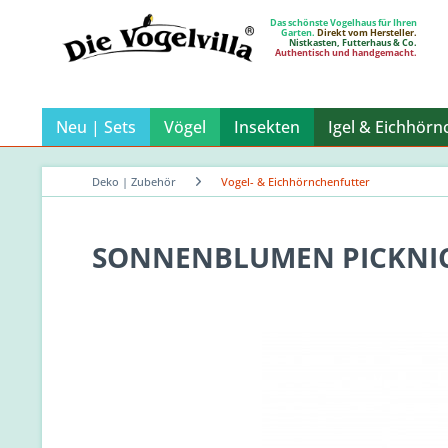
Das schönste Vogelhaus für Ihren
Garten.
Direkt vom Hersteller.
Nistkasten, Futterhaus & Co.
Authentisch und handgemacht.
Neu | Sets
Vögel
Insekten
Igel & Eichhörn
Deko | Zubehör
Vogel- & Eichhörnchenfutter
SONNENBLUMEN PICKNIC 