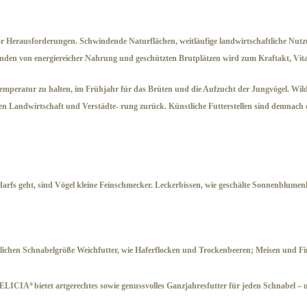
or Herausforderungen. Schwindende Naturflächen, weitläufige landwirtschaftliche Nutz
den von energiereicher Nahrung und geschützten Brutplätzen wird zum Kraftakt, Vital
temperatur zu halten, im Frühjahr für das Brüten und die Aufzucht der Jungvögel. Wi
n Landwirtschaft und Verstädte- rung zurück. Künstliche Futterstellen sind demnach
arfs geht, sind Vögel kleine Feinschmecker. Leckerbissen, wie geschälte Sonnenblume
ichen Schnabelgröße Weichfutter, wie Haferflocken und Trockenbeeren; Meisen und Fink
ELICIA
bietet artgerechtes sowie genussvolles Ganzjahresfutter für jeden Schnabel –
®