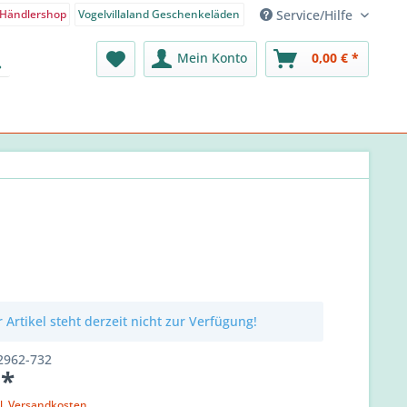
Service/Hilfe
Händlershop
Vogelvillaland Geschenkeläden
nden-Shop - Deutsch
Mein Konto
0,00 € *
 Artikel steht derzeit nicht zur Verfügung!
2962-732
 *
l. Versandkosten