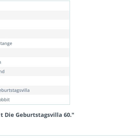
Stange
n
nd
eburtstagsvilla
obbit
 Die Geburtstagsvilla 60."