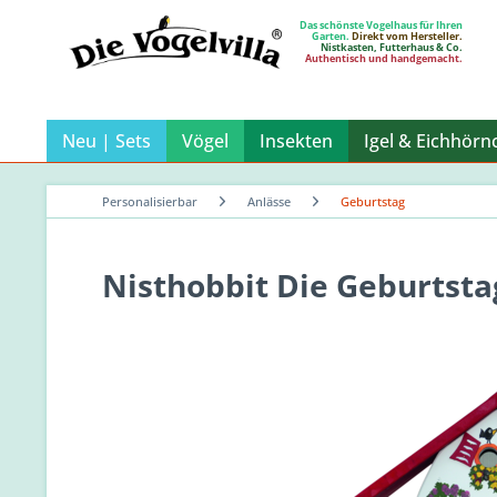
Das schönste Vogelhaus für Ihren
Garten.
Direkt vom Hersteller.
Nistkasten, Futterhaus & Co.
Authentisch und handgemacht.
Neu | Sets
Vögel
Insekten
Igel & Eichhörn
Personalisierbar
Anlässe
Geburtstag
Nisthobbit Die Geburtstag