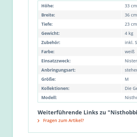
Höhe:
33 cm
Breite:
36 cm
Tiefe:
23 cm
Gewicht:
4 kg
Zubehör:
inkl. 
Farbe:
weiß
Einsatzzweck:
Niste
Anbringungsart:
stehe
Größe:
M
Kollektionen:
Die G
Modell:
Nisth
Weiterführende Links zu "Nisthobbit
Fragen zum Artikel?