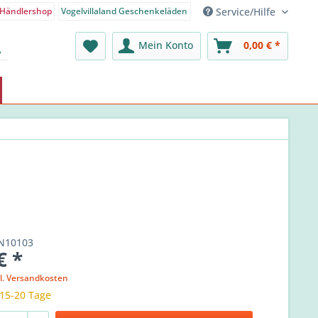
Service/Hilfe
Händlershop
Vogelvillaland Geschenkeläden
nden-Shop - Deutsch
Mein Konto
0,00 € *
N10103
€ *
l. Versandkosten
 15-20 Tage