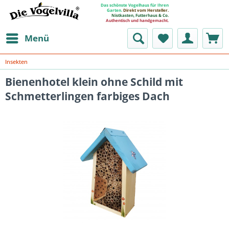
Das schönste Vogelhaus für Ihren
Garten.
Direkt vom Hersteller.
Nistkasten, Futterhaus & Co.
Authentisch und handgemacht.
Menü
Insekten
Bienenhotel klein ohne Schild mit
Schmetterlingen farbiges Dach