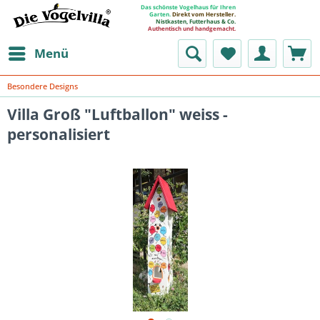
Das schönste Vogelhaus für Ihren
Garten.
Direkt vom Hersteller.
Nistkasten, Futterhaus & Co.
Authentisch und handgemacht.
Menü
Besondere Designs
Villa Groß "Luftballon" weiss -
personalisiert