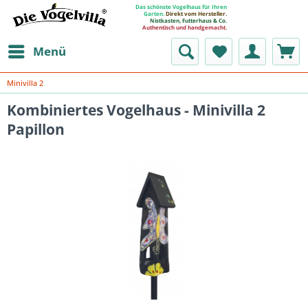
Das schönste Vogelhaus für Ihren
Garten.
Direkt vom Hersteller.
Nistkasten, Futterhaus & Co.
Authentisch und handgemacht.
Menü
Minivilla 2
Kombiniertes Vogelhaus - Minivilla 2
Papillon