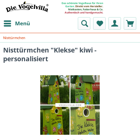
Das schönste Vogelhaus für Ihren
Garten.
Direkt vom Hersteller.
Nistkasten, Futterhaus & Co.
Authentisch und handgemacht.
Menü
Nisttürmchen
Nisttürmchen "Klekse" kiwi -
personalisiert