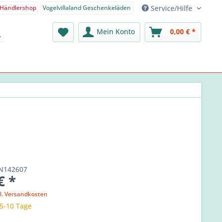
Service/Hilfe
Händlershop
Vogelvillaland Geschenkeläden
nden-Shop - Deutsch
Mein Konto
0,00 € *
N142607
€ *
l. Versandkosten
 5-10 Tage