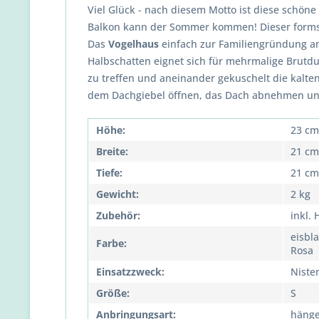
Viel Glück - nach diesem Motto ist diese schö
Balkon kann der Sommer kommen!
Dieser for
Das
Vogelhaus
einfach zur Familiengründung an
Halbschatten eignet sich für mehrmalige Brutd
zu treffen und aneinander gekuschelt die kalt
dem Dachgiebel öffnen, das Dach abnehmen un
Höhe:
23 cm
Breite:
21 cm
Tiefe:
21 cm
Gewicht:
2 kg
Zubehör:
inkl.
eisbla
Farbe:
Rosa
Einsatzzweck:
Niste
Größe:
S
Anbringungsart:
häng