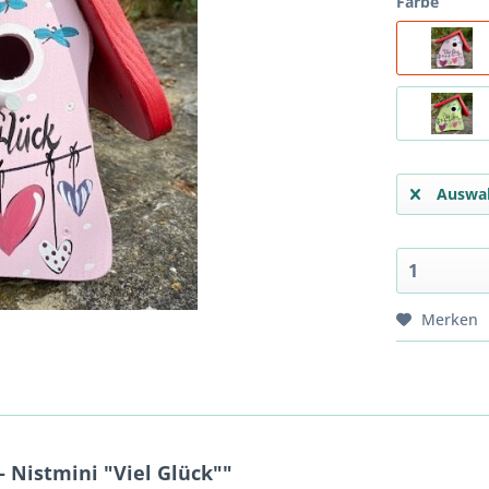
Farbe
Auswah
Merken
 Nistmini "Viel Glück""