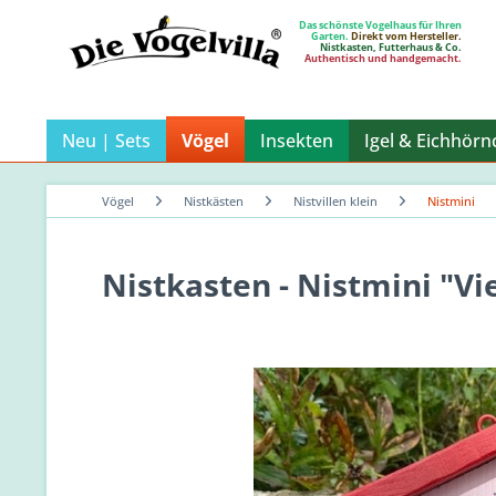
Das schönste Vogelhaus für Ihren
Garten.
Direkt vom Hersteller.
Nistkasten, Futterhaus & Co.
Authentisch und handgemacht.
Neu | Sets
Vögel
Insekten
Igel & Eichhör
Vögel
Nistkästen
Nistvillen klein
Nistmini
Nistkasten - Nistmini "Vi