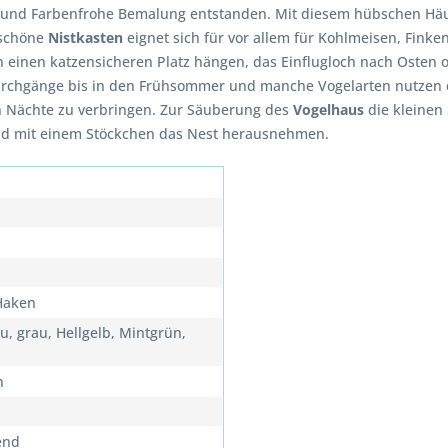
ne und Farbenfrohe Bemalung entstanden. Mit diesem hübschen Hä
mschöne
Nistkasten
eignet sich für vor allem für Kohlmeisen, Fink
 einen katzensicheren Platz hängen, das Einflugloch nach Osten
urchgänge bis in den Frühsommer und manche Vogelarten nutzen d
en Nächte zu verbringen. Zur Säuberung des
Vogelhaus
die kleinen
d mit einem Stöckchen das Nest herausnehmen.
 Haken
u, grau, Hellgelb, Mintgrün,
n
end