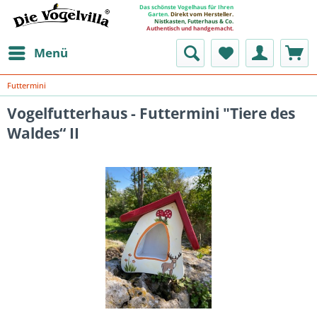
Das schönste Vogelhaus für Ihren
Garten.
Direkt vom Hersteller.
Nistkasten, Futterhaus & Co.
Authentisch und handgemacht.
Menü
Futtermini
Vogelfutterhaus - Futtermini "Tiere des
Waldes“ II