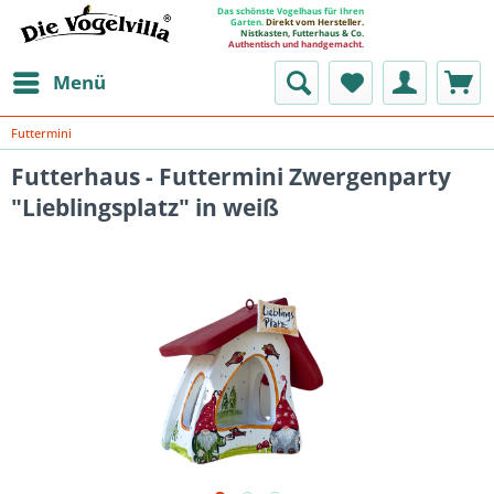
Das schönste Vogelhaus für Ihren
Garten.
Direkt vom Hersteller.
Nistkasten, Futterhaus & Co.
Authentisch und handgemacht.
Menü
Futtermini
Futterhaus - Futtermini Zwergenparty
"Lieblingsplatz" in weiß