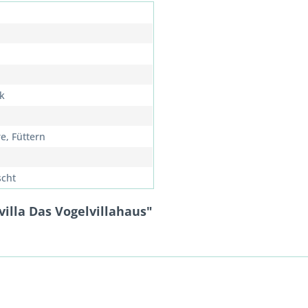
ik
e, Füttern
cht
illa Das Vogelvillahaus"