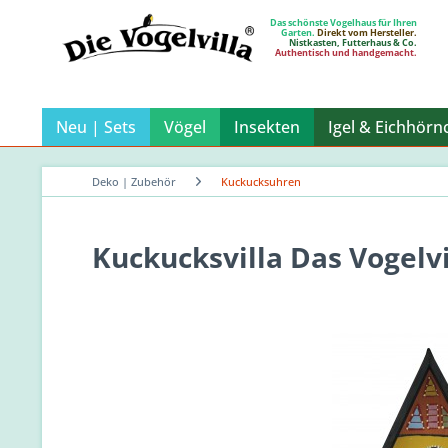
Das schönste Vogelhaus für Ihren
Garten.
Direkt vom Hersteller.
Nistkasten, Futterhaus & Co.
Authentisch und handgemacht.
Neu | Sets
Vögel
Insekten
Igel & Eichhörn
Deko | Zubehör
Kuckucksuhren
Kuckucksvilla Das Vogelv