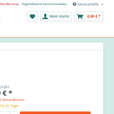
Service/Hilfe
Händlershop
Vogelvillaland Geschenkeläden
nden-Shop - Deutsch
Mein Konto
0,00 € *
U1501
 € *
l. Versandkosten
 15-20 Tage