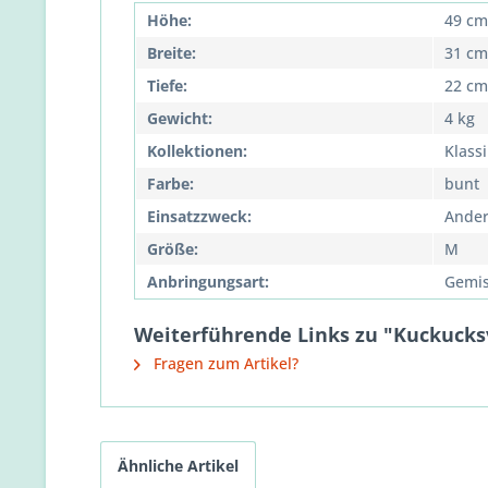
Höhe:
49 cm
Breite:
31 cm
Tiefe:
22 cm
Gewicht:
4 kg
Kollektionen:
Klass
Farbe:
bunt
Einsatzzweck:
Ander
Größe:
M
Anbringungsart:
Gemis
Weiterführende Links zu "Kuckucksv
Fragen zum Artikel?
Ähnliche Artikel